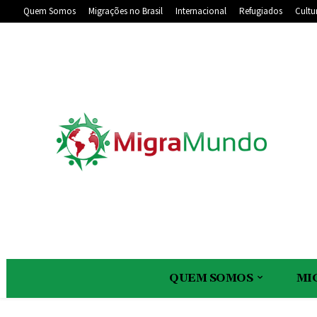
Quem Somos
Migrações no Brasil
Internacional
Refugiados
Cultu
QUEM SOMOS
MI