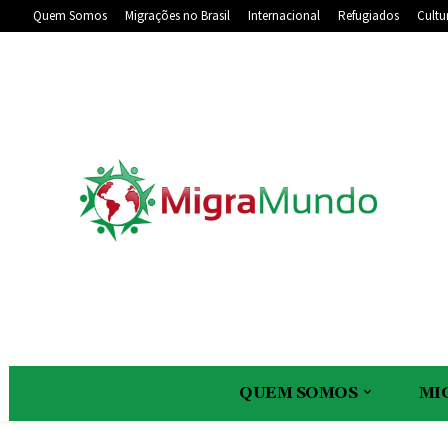
Quem Somos
Migrações no Brasil
Internacional
Refugiados
Cultu
QUEM SOMOS
MI