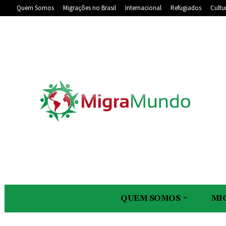
Quem Somos
Migrações no Brasil
Internacional
Refugiados
Cultu
QUEM SOMOS
MI