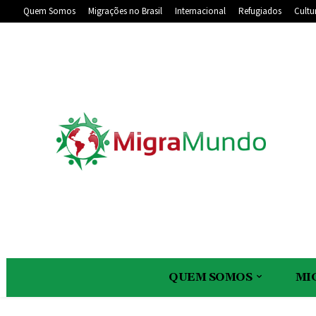
Quem Somos
Migrações no Brasil
Internacional
Refugiados
Cultu
QUEM SOMOS
MI