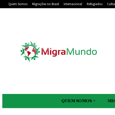
Quem Somos
Migrações no Brasil
Internacional
Refugiados
Cultu
QUEM SOMOS
MI