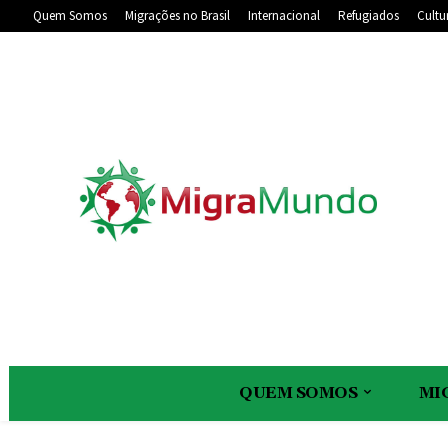
Quem Somos
Migrações no Brasil
Internacional
Refugiados
Cultu
QUEM SOMOS
MI