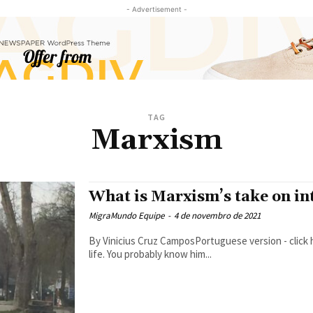
- Advertisement -
TAG
Marxism
What is Marxism’s take on in
MigraMundo Equipe
-
4 de novembro de 2021
By Vinicius Cruz CamposPortuguese version - click here You may have heard of Karl Marx at some poin
life. You probably know him...