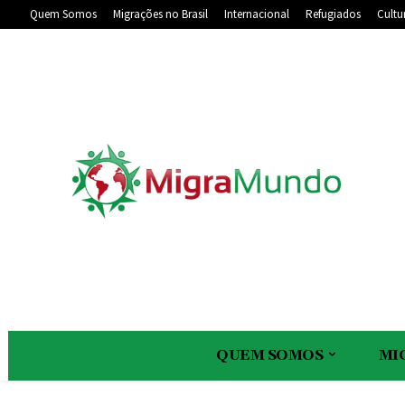
Quem Somos
Migrações no Brasil
Internacional
Refugiados
Cultu
QUEM SOMOS
MI