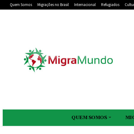
Quem Somos
Migrações no Brasil
Internacional
Refugiados
Cultu
QUEM SOMOS
MI