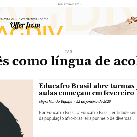
- Advertisement -
TAG
s como língua de ac
Educafro Brasil abre turmas 
aulas começam em fevereiro
MigraMundo Equipe
-
22 de janeiro de 2025
Por Educafro Brasil O Educafro Brasil, entidade sem fins lucrativos que tem a missão de promover a inclusão
da população afro-brasileira por meio de diversas...