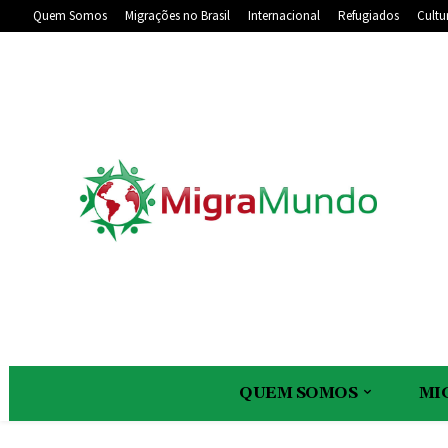
Quem Somos
Migrações no Brasil
Internacional
Refugiados
Cultu
QUEM SOMOS
MI