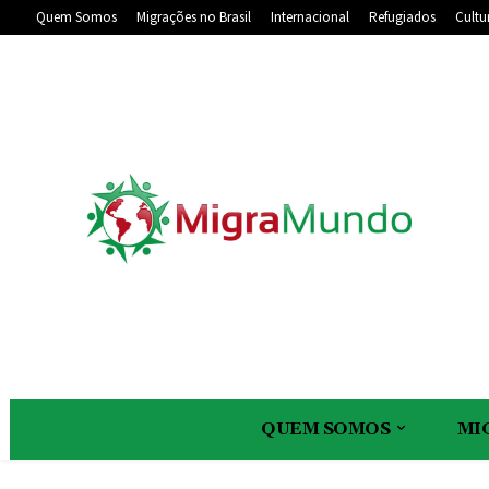
Quem Somos
Migrações no Brasil
Internacional
Refugiados
Cultu
QUEM SOMOS
MI