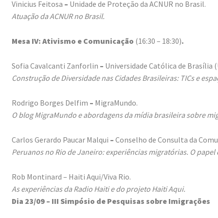
Vinicius Feitosa
–
Unidade de Proteção da ACNUR no Brasil.
Atuação da ACNUR no Brasil.
Mesa IV: Ativismo e Comunicação
(16:30 – 18:30)
.
Sofia Cavalcanti Zanforlin
–
Universidade Católica de Brasília 
Construção de Diversidade nas Cidades Brasileiras: TICs e es
Rodrigo Borges Delfim
–
MigraMundo.
O blog MigraMundo e abordagens da mídia brasileira sobre mi
Carlos Gerardo Paucar Malqui
–
Conselho de Consulta da Comun
Peruanos no Rio de Janeiro: experiências migratórias. O papel
Rob Montinard – Haiti Aqui/Viva Rio.
As experiências da Radio Haiti e do projeto Haiti Aqui.
Dia 23/09 – III Simpósio de Pesquisas sobre Imigrações