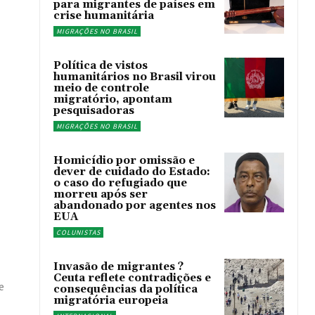
para migrantes de países em
crise humanitária
MIGRAÇÕES NO BRASIL
Política de vistos
humanitários no Brasil virou
meio de controle
migratório, apontam
pesquisadoras
MIGRAÇÕES NO BRASIL
Homicídio por omissão e
dever de cuidado do Estado:
o caso do refugiado que
morreu após ser
abandonado por agentes nos
EUA
COLUNISTAS
Invasão de migrantes ?
Ceuta reflete contradições e
e
consequências da política
migratória europeia