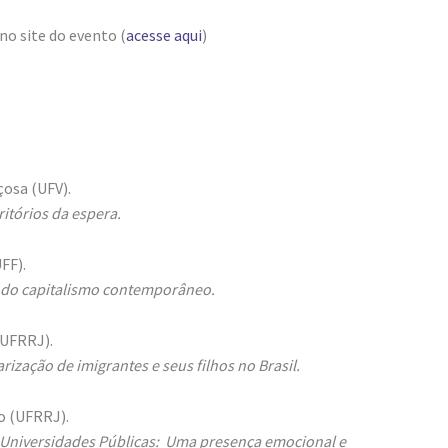
o site do evento (
acesse aqui
)
çosa (UFV).
ritórios da espera.
FF).
to do capitalismo contemporâneo.
(UFRRJ).
rização de imigrantes e seus filhos no Brasil.
ro (UFRRJ).
s Universidades Públicas: Uma presença emocional e