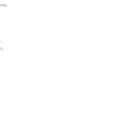
cas,
-
s,