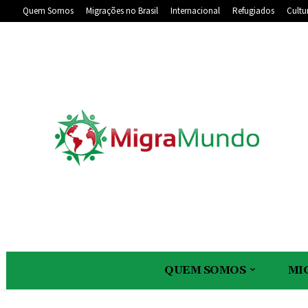
Quem Somos
Migrações no Brasil
Internacional
Refugiados
Cultu
QUEM SOMOS
MI