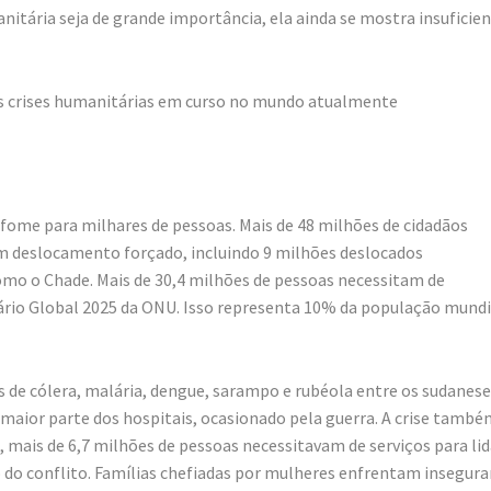
nitária seja de grande importância, ela ainda se mostra insuficie
res crises humanitárias em curso no mundo atualmente
 fome para milhares de pessoas. Mais de 48 milhões de cidadãos
m deslocamento forçado, incluindo 9 milhões deslocados
omo o Chade. Mais de 30,4 milhões de pessoas necessitam de
rio Global 2025 da ONU. Isso representa 10% da população mundi
s de cólera, malária, dengue, sarampo e rubéola entre os sudanese
aior parte dos hospitais, ocasionado pela guerra. A crise també
ais de 6,7 milhões de pessoas necessitavam de serviços para lid
 do conflito. Famílias chefiadas por mulheres enfrentam insegur