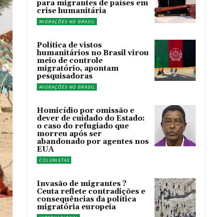
para migrantes de países em
crise humanitária
MIGRAÇÕES NO BRASIL
Política de vistos
humanitários no Brasil virou
meio de controle
migratório, apontam
pesquisadoras
MIGRAÇÕES NO BRASIL
Homicídio por omissão e
dever de cuidado do Estado:
o caso do refugiado que
morreu após ser
abandonado por agentes nos
EUA
COLUNISTAS
Invasão de migrantes ?
Ceuta reflete contradições e
consequências da política
migratória europeia