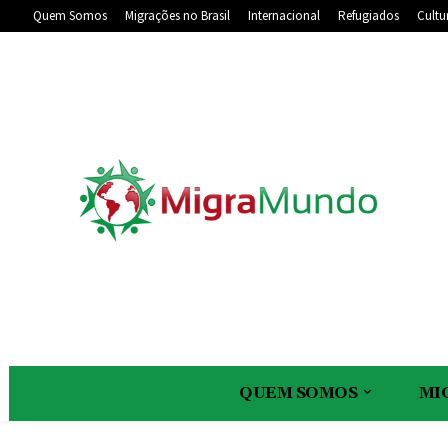
Quem Somos
Migrações no Brasil
Internacional
Refugiados
Cultu
QUEM SOMOS
MI