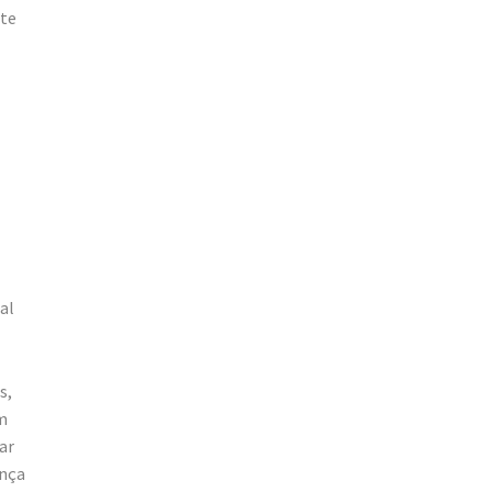
nte
al
s,
m
ar
ança