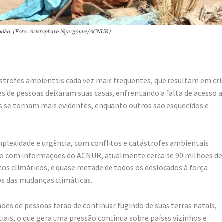
 Sudão. (Foto: Aristophane Ngargoune/ACNUR)
trofes ambientais cada vez mais frequentes, que resultam em cri
 de pessoas deixaram suas casas, enfrentando a falta de acesso a
os se tornam mais evidentes, enquanto outros são esquecidos e
plexidade e urgência, com conflitos e catástrofes ambientais
rdo com informações do ACNUR, atualmente cerca de 90 milhões de
os climáticos, e quase metade de todos os deslocados à força
os das mudanças climáticas.
es de pessoas terão de continuar fugindo de suas terras natais,
iais, o que gera uma pressão contínua sobre países vizinhos e