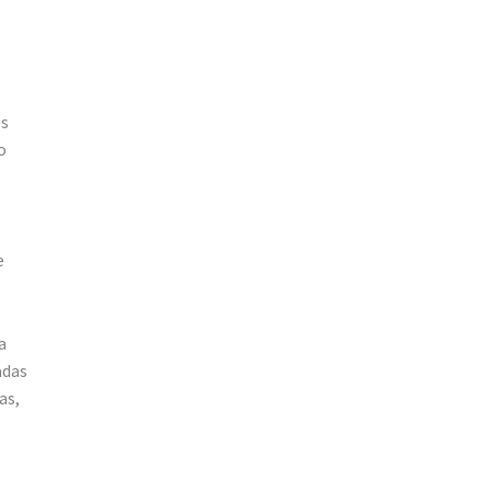
es
o
e
a
adas
as,