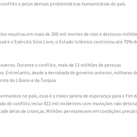
conflito e pelas demais problemáticas humanitárias do país.
nflito resultou em mais de 300 mil mortes de civis e deslocou milhõ
d e o Exército Sírio Livre, o Estado Islâmico controlou até 70% d
verno. Durante o conflito, mais de 13 milhões de pessoas
s. Entretanto, desde a derrubada do governo anterior, milhares d
ente do Líbano e da Turquia.
permanece no país, essa é a maior janela de esperança para o fim d
do do conflito inclui 422 mil incidentes com munições não deton
ade delas de crianças. Milhões permanecem em condições precári