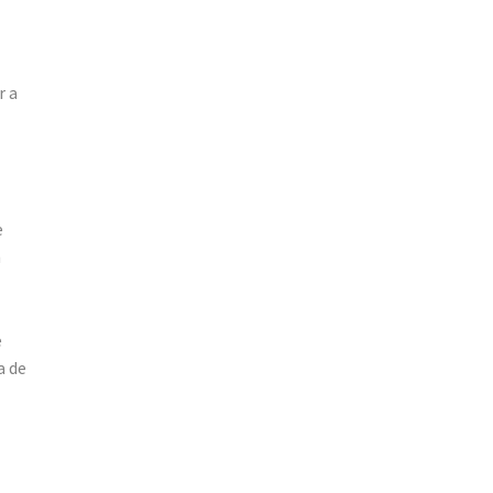
r a
e
m
e
a de