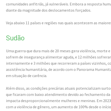
comunidades anfitriãs, já vulneráveis. Embora a resposta huma
diante da magnitude dos deslocamentos forçados.
Veja abaixo 11 países e regiões nas quais acontecem as maio
Sudão
Uma guerra que dura mais de 20 meses gera violência, morte e
sofrem de insegurança alimentar aguda, e 12 milhões sofrera
internamente e 3 milhões que recorreram a países vizinhos, c
assistência humanitária, de acordo com o Panorama Humanitá
em situação de carência.
Além disso, as condições precárias atuais potencializam surto
que ficaram com baixo atendimento devido ao fechamento da m
impacta desproporcionalmente mulheres e meninas. Em 2023, m
com a violência de gênero, um aumento de 100% desde o início