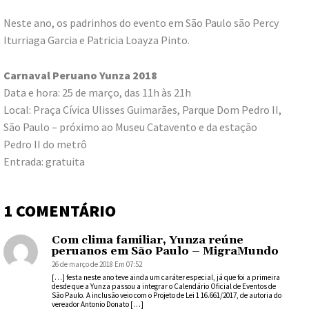
Neste ano, os padrinhos do evento em São Paulo são Percy
Iturriaga Garcia e Patricia Loayza Pinto.
Carnaval Peruano Yunza 2018
Data e hora: 25 de março, das 11h às 21h
Local: Praça Cívica Ulisses Guimarães, Parque Dom Pedro II,
São Paulo – próximo ao Museu Catavento e da estação
Pedro II do metrô
Entrada: gratuita
1 COMENTÁRIO
Com clima familiar, Yunza reúne
peruanos em São Paulo – MigraMundo
26 de março de 2018 Em 07:52
[…] festa neste ano teve ainda um caráter especial, já que foi a primeira
desde que a Yunza passou a integrar o Calendário Oficial de Eventos de
São Paulo. A inclusão veio com o Projeto de Lei 1 16.661/2017, de autoria do
vereador Antonio Donato […]