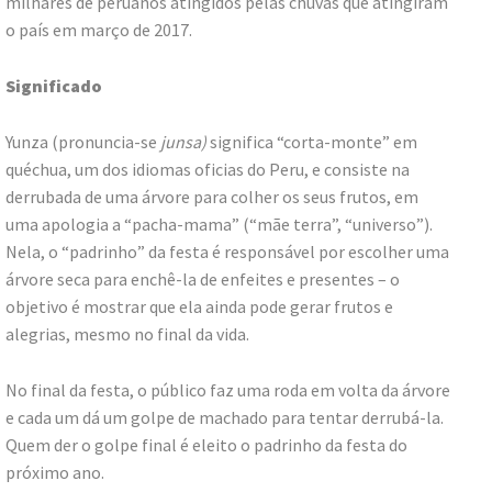
milhares de peruanos atingidos pelas chuvas que atingiram
o país em março de 2017.
Significado
Yunza (pronuncia-se
j
unsa)
significa “corta-monte” em
quéchua, um dos idiomas oficias do Peru, e consiste na
derrubada de uma árvore para colher os seus frutos, em
uma apologia a “pacha-mama” (“mãe terra”, “universo”).
Nela, o “padrinho” da festa é responsável por escolher uma
árvore seca para enchê-la de enfeites e presentes – o
objetivo é mostrar que ela ainda pode gerar frutos e
alegrias, mesmo no final da vida.
No final da festa, o público faz uma roda em volta da árvore
e cada um dá um golpe de machado para tentar derrubá-la.
Quem der o golpe final é eleito o padrinho da festa do
próximo ano.