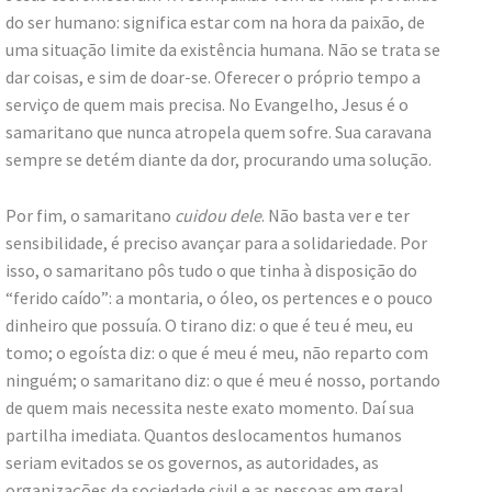
do ser humano: significa estar com na hora da paixão, de
uma situação limite da existência humana. Não se trata se
dar coisas, e sim de doar-se. Oferecer o próprio tempo a
serviço de quem mais precisa. No Evangelho, Jesus é o
samaritano que nunca atropela quem sofre. Sua caravana
sempre se detém diante da dor, procurando uma solução.
Por fim, o samaritano
cuidou dele
. Não basta ver e ter
sensibilidade, é preciso avançar para a solidariedade. Por
isso, o samaritano pôs tudo o que tinha à disposição do
“ferido caído”: a montaria, o óleo, os pertences e o pouco
dinheiro que possuía. O tirano diz: o que é teu é meu, eu
tomo; o egoísta diz: o que é meu é meu, não reparto com
ninguém; o samaritano diz: o que é meu é nosso, portando
de quem mais necessita neste exato momento. Daí sua
partilha imediata. Quantos deslocamentos humanos
seriam evitados se os governos, as autoridades, as
organizações da sociedade civil e as pessoas em geral