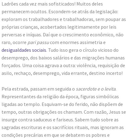
Ladrões cada vez mais sofisticados! Muitos deles
permanecem ocultos. Escondem-se atrás da legislação:
exploram os trabalhadores e trabalhadoras, sem poupar as
próprias crianças, acobertados legitimamente por leis
perversas e iníquas. Daí que o crescimento econômico, não
raro, ocorre
pari passu
com enormes assimetria e
desigualdades sociais
. Tudo isso gera o círculo vicioso do
desemprego, dos baixos salários e das migrações humanas
forçados. Uma coisa agrava a outra: violência, requisição de
asilo, rechaço, desemprego, vida errante, destino incerto!
Pela estrada, passam em seguida o
sacerdote e o levita
.
Representantes da religião da época, figuras simbólicas
ligadas ao templo. Esquivam-se do ferido, não dispõem de
tempo, outras obrigações os chamam. Com razão, Jesus se
insurge contra saduceus e fariseus. Sabem tudo sobre as
sagradas escrituras e os sacrifícios rituais, mas ignoram as
condições precárias em que se debatem os pobres e