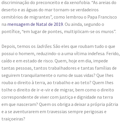
discriminação do preconceito e da xenofobia. “As areias do
deserto e as águas do mar tornam-se verdadeiros
cemitérios de migrantes”, como lembrou o Papa Francisco
na
mensagem de Natal de 2019
. Ou ainda, segundo o
pontífice, “em lugar de pontes, multiplicam-se os muros”.
Depois, temos os
ladrões
. São eles que roubam tudo o que
possui o homem, reduzindo-o a uma vítima indefesa. Ferido,
caído e em estado de risco. Quem, hoje em dia, impede
tantas pessoas, tantos trabalhadores e tantas famílias de
seguirem tranquilamente o rumo de suas vidas? Que lhes
rouba o direito à terra, ao trabalho e ao teto? Quem lhes
tolhe o direito de ir-e-vir e de migrar, bem como o direito
correspondente de viver com justiça e dignidade na terra
em que nasceram? Quem os obriga a deixar a própria pátria
e a se aventurarem em travessias sempre perigosas e
traiçoeiras?