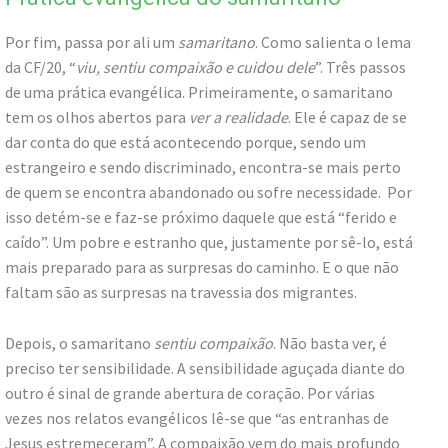
Por fim, passa por ali um
samaritano
. Como salienta o lema
da CF/20, “
viu, sentiu compaixão e cuidou dele
”. Três passos
de uma prática evangélica. Primeiramente, o samaritano
tem os olhos abertos para
ver a realidade
. Ele é capaz de se
dar conta do que está acontecendo porque, sendo um
estrangeiro e sendo discriminado, encontra-se mais perto
de quem se encontra abandonado ou sofre necessidade. Por
isso detém-se e faz-se próximo daquele que está “ferido e
caído”. Um pobre e estranho que, justamente por sê-lo, está
mais preparado para as surpresas do caminho. E o que não
faltam são as surpresas na travessia dos migrantes.
Depois, o samaritano
sentiu compaixão
. Não basta ver, é
preciso ter sensibilidade. A sensibilidade aguçada diante do
outro é sinal de grande abertura de coração. Por várias
vezes nos relatos evangélicos lê-se que “as entranhas de
Jesus estremeceram”. A compaixão vem do mais profundo