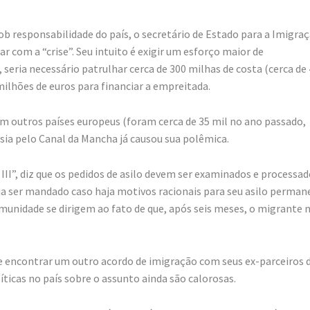
b responsabilidade do país, o secretário de Estado para a Imigraç
r com a “crise”. Seu intuito é exigir um esforço maior de
seria necessário patrulhar cerca de 300 milhas de costa (cerca de
milhões de euros para financiar a empreitada.
m outros países europeus (foram cerca de 35 mil no ano passado,
sia pelo Canal da Mancha já causou sua polêmica.
II”, diz que os pedidos de asilo devem ser examinados e processa
ia ser mandado caso haja motivos racionais para seu asilo perman
 comunidade se dirigem ao fato de que, após seis meses, o migrante 
ue encontrar um outro acordo de imigração com seus ex-parceiros 
íticas no país sobre o assunto ainda são calorosas.