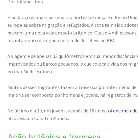
Por Juliana Lima
É no braço de mar que separa o norte da França e o Reino Uni
europeias sobre migração e refugiados. A rota tem sido adotad
buscam uma nova vida em solo britânico. Quase 4 mil pessoas 
levantamento divulgado pela rede de televisão BBC.
A viagem é de apenas 33 quilômetros em sua menor distância e
improvisados ou barcos pequenos, o que coloca a vida dos mig
no mar Mediterrâneo.
Muitos desses migrantes fazem a travessia por intermédio de 
maioria ser composta por homens e jovens, há registros de mulh
No último dia 19, um jovem sudanês de 16 anos
foi encontrado
atravessar o Canal da Mancha.
Ação britânica e francesa