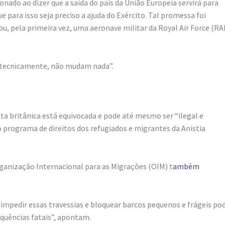
onado ao dizer que a saída do país da União Europeia servirá para
para isso seja preciso a ajuda do Exército. Tal promessa foi
u, pela primeira vez, uma aeronave militar da Royal Air Force (RA
e “tecnicamente, não mudam nada”.
sta britânica está equivocada e pode até mesmo ser “ilegal e
 programa de direitos dos refugiados e migrantes da Anistia
ganização Internacional para as Migrações (OIM) t
ambém
impedir essas travessias e bloquear barcos pequenos e frágeis po
quências fatais”, apontam.