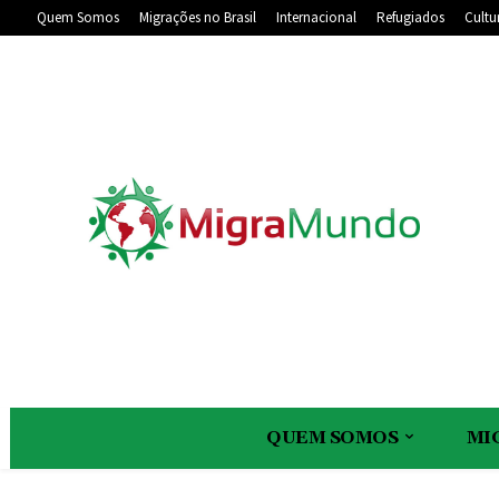
Quem Somos
Migrações no Brasil
Internacional
Refugiados
Cultu
QUEM SOMOS
MI