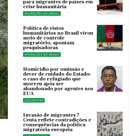
para migrantes de países em
crise humanitária
MIGRAÇÕES NO BRASIL
Política de vistos
humanitários no Brasil virou
meio de controle
migratório, apontam
pesquisadoras
MIGRAÇÕES NO BRASIL
Homicídio por omissão e
dever de cuidado do Estado:
o caso do refugiado que
morreu após ser
abandonado por agentes nos
EUA
COLUNISTAS
Invasão de migrantes ?
Ceuta reflete contradições e
consequências da política
migratória europeia