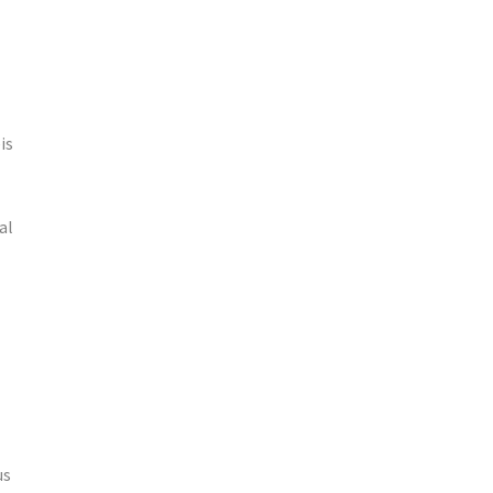
is
al
us