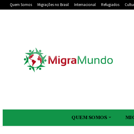
Quem Somos
Migrações no Brasil
Internacional
Refugiados
Cultu
QUEM SOMOS
MI