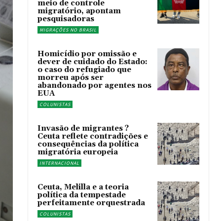
meio de controle
migratório, apontam
pesquisadoras
MIGRAÇÕES NO BRASIL
Homicídio por omissão e
dever de cuidado do Estado:
o caso do refugiado que
morreu após ser
abandonado por agentes nos
EUA
COLUNISTAS
Invasão de migrantes ?
Ceuta reflete contradições e
consequências da política
migratória europeia
INTERNACIONAL
Ceuta, Melilla e a teoria
política da tempestade
perfeitamente orquestrada
COLUNISTAS