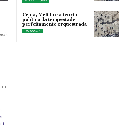
INTERNACIONAL
Ceuta, Melilla e a teoria
política da tempestade
perfeitamente orquestrada
COLUNISTAS
es).
a
 em
,
a
ei