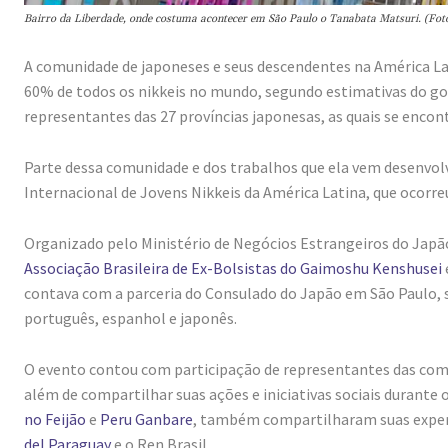
Bairro da Liberdade, onde costuma acontecer em São Paulo o Tanabata Matsuri. (Foto
A comunidade de japoneses e seus descendentes na América Lat
60% de todos os nikkeis no mundo, segundo estimativas do gov
representantes das 27 províncias japonesas, as quais se enco
Parte dessa comunidade e dos trabalhos que ela vem desenvol
Internacional de Jovens Nikkeis da América Latina, que ocorreu
Organizado pelo Ministério de Negócios Estrangeiros do Japã
Associação Brasileira de Ex-Bolsistas do Gaimoshu Kenshusei
contava com a parceria do Consulado do Japão em São Paulo,
português, espanhol e japonês.
O evento contou com participação de representantes das comun
além de compartilhar suas ações e iniciativas sociais durante 
no Feijão
e
Peru Ganbare
, também compartilharam suas expe
del Paraguay
e o Ren Brasil.