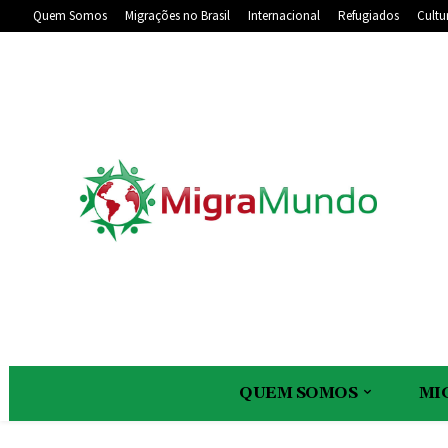
Quem Somos
Migrações no Brasil
Internacional
Refugiados
Cultu
QUEM SOMOS
MI