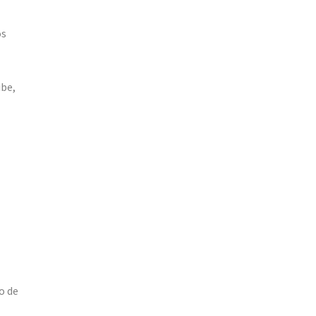
os
ibe,
o de