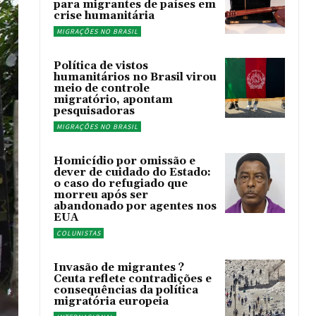
para migrantes de países em
crise humanitária
MIGRAÇÕES NO BRASIL
Política de vistos
humanitários no Brasil virou
meio de controle
migratório, apontam
pesquisadoras
MIGRAÇÕES NO BRASIL
Homicídio por omissão e
dever de cuidado do Estado:
o caso do refugiado que
morreu após ser
abandonado por agentes nos
EUA
COLUNISTAS
Invasão de migrantes ?
Ceuta reflete contradições e
consequências da política
migratória europeia