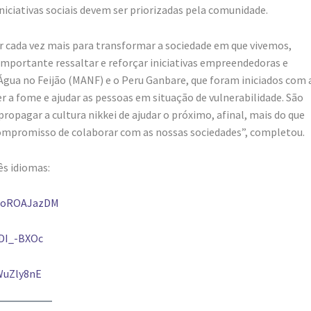
niciativas sociais devem ser priorizadas pela comunidade.
r cada vez mais para transformar a sociedade em que vivemos,
mportante ressaltar e reforçar iniciativas empreendedoras e
a no Feijão (MANF) e o Peru Ganbare, que foram iniciados com 
 a fome e ajudar as pessoas em situação de vulnerabilidade. São
pagar a cultura nikkei de ajudar o próximo, afinal, mais do que
compromisso de colaborar com as nossas sociedades”, completou.
ês idiomas:
OGoROAJazDM
DI_-BXOc
WuZly8nE