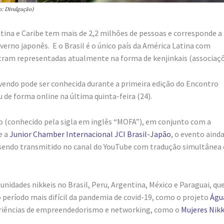
: Divulgação)
ina e Caribe tem mais de 2,2 milhões de pessoas e corresponde a
erno japonês. E o Brasil é o único país da América Latina com
ntram representadas atualmente na forma de kenjinkais (associaçõ
vendo pode ser conhecida durante a primeira edição do Encontro
 de forma online na última quinta-feira (24).
o (conhecido pela sigla em inglês “MOFA”), em conjunto com a
e a
Junior Chamber Internacional JCI Brasil-Japão
, o evento aind
 sendo transmitido no canal do YouTube com tradução simultânea
idades nikkeis no Brasil, Peru, Argentina, México e Paraguai, que
o período mais difícil da pandemia de covid-19, como o projeto
Águ
riências de empreendedorismo e networking, como o
Mujeres Nikk