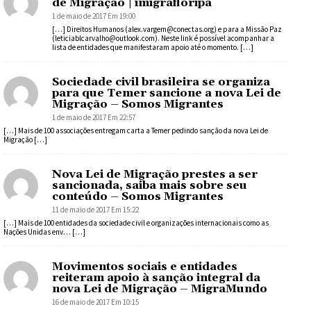
de Migração | imigrafloripa
1 de maio de 2017 Em 19:00
[…] Direitos Humanos (alex.vargem@conectas.org) e para a Missão Paz
(leticiablcarvalho@outlook.com). Neste link é possível acompanhar a
lista de entidades que manifestaram apoio até o momento. […]
Sociedade civil brasileira se organiza
para que Temer sancione a nova Lei de
Migração – Somos Migrantes
1 de maio de 2017 Em 22:57
[…] Mais de 100 associações entregam carta a Temer pedindo sanção da nova Lei de
Migração […]
Nova Lei de Migração prestes a ser
sancionada, saiba mais sobre seu
conteúdo – Somos Migrantes
11 de maio de 2017 Em 15:22
[…] Mais de 100 entidades da sociedade civil e organizações internacionais como as
Nações Unidas env… […]
Movimentos sociais e entidades
reiteram apoio à sanção integral da
nova Lei de Migração – MigraMundo
16 de maio de 2017 Em 10:15