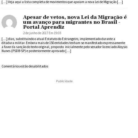
[…] Veja aqui a lista completa de movimentos que apoiam a nova Lei de Migração […]
Apesar de vetos, nova Lei da Migração é
um avanço para migrantes no Brasil -
Portal Aprendiz
2 de junho de 2017 Em 19:03
[…] dias, substituindo o atual Estatuto do Estrangeiro, implementado durante a
ditadura militar. Embora mais de 150 entidades tenham se manifestado expressamente
a favor da sanção do texto original, proposto inicialmente pelo senador licenciado Aloysio
Nunes (PSDB-SP) e posteriormente aprovado […]
Comentários estão desabilitados
Publicidade