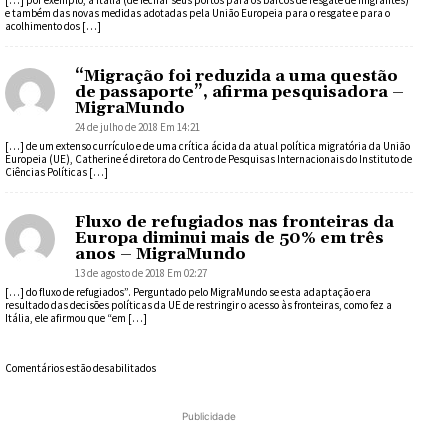
[…] por exemplo, a Itália (de fechar seus portos para os barcos de resgate de migrantes)
e também das novas medidas adotadas pela União Europeia para o resgate e para o
acolhimento dos […]
“Migração foi reduzida a uma questão
de passaporte”, afirma pesquisadora –
MigraMundo
24 de julho de 2018 Em 14:21
[…] de um extenso currículo e de uma crítica ácida da atual política migratória da União
Europeia (UE), Catherine é diretora do Centro de Pesquisas Internacionais do Instituto de
Ciências Políticas […]
Fluxo de refugiados nas fronteiras da
Europa diminui mais de 50% em três
anos – MigraMundo
13 de agosto de 2018 Em 02:27
[…] do fluxo de refugiados”. Perguntado pelo MigraMundo se esta adaptação era
resultado das decisões políticas da UE de restringir o acesso às fronteiras, como fez a
Itália, ele afirmou que “em […]
Comentários estão desabilitados
Publicidade