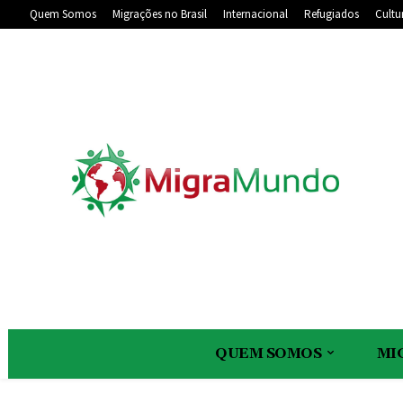
Quem Somos
Migrações no Brasil
Internacional
Refugiados
Cultu
QUEM SOMOS
MI