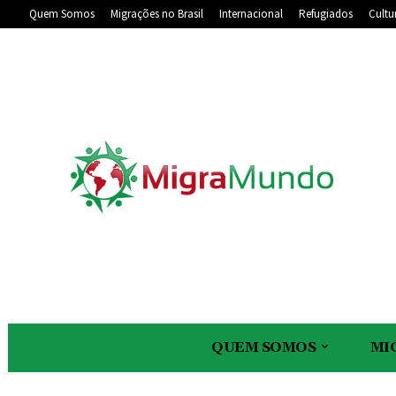
Quem Somos
Migrações no Brasil
Internacional
Refugiados
Cultu
QUEM SOMOS
MI