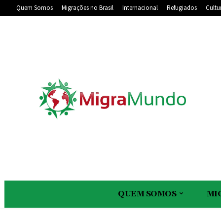
Quem Somos
Migrações no Brasil
Internacional
Refugiados
Cultu
QUEM SOMOS
MI