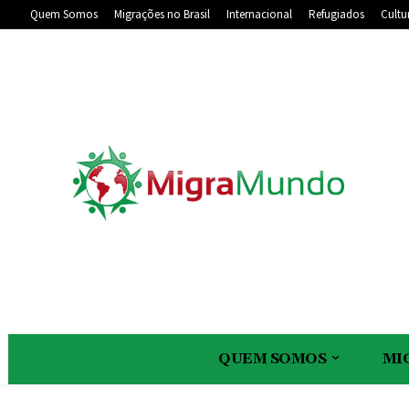
Quem Somos
Migrações no Brasil
Internacional
Refugiados
Cultu
QUEM SOMOS
MI