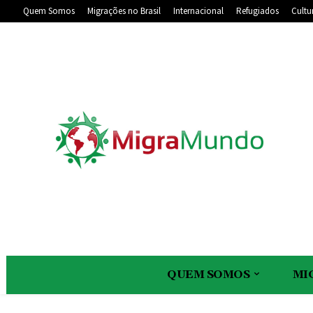
Quem Somos
Migrações no Brasil
Internacional
Refugiados
Cultu
QUEM SOMOS
MI