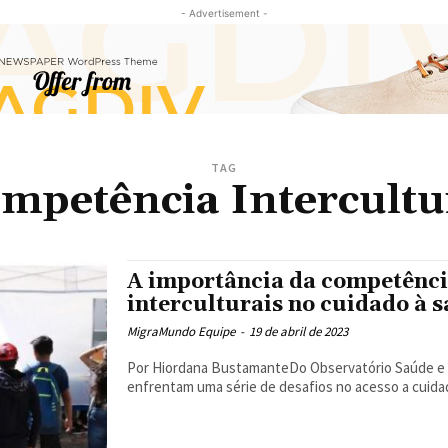
- Advertisement -
TAG
mpetência Intercultu
A importância da competênci
interculturais no cuidado à 
MigraMundo Equipe
-
19 de abril de 2023
Por Hiordana BustamanteDo Observatório Saúde e Migração Estudos demonstram q
enfrentam uma série de desafios no acesso a cuidad