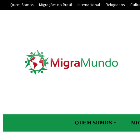
Quem Somos
Migrações no Brasil
Internacional
Refugiados
Cultu
QUEM SOMOS
MI