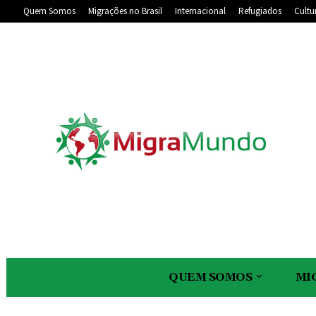
Quem Somos
Migrações no Brasil
Internacional
Refugiados
Cultu
QUEM SOMOS
MI