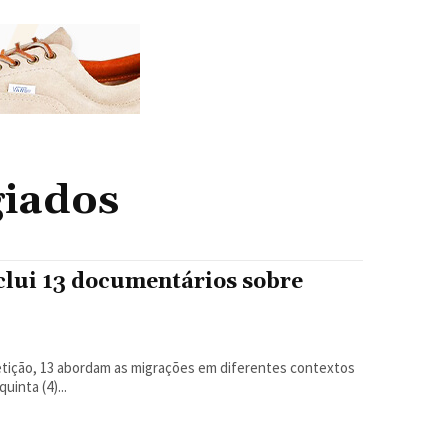
giados
clui 13 documentários sobre
petição, 13 abordam as migrações em diferentes contextos
A partir desta quinta (4)...