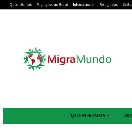
Quem Somos
Migrações no Brasil
Internacional
Refugiados
Cultu
QUEM SOMOS
MI