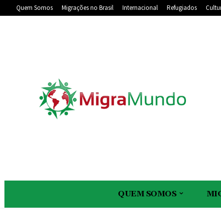
Quem Somos
Migrações no Brasil
Internacional
Refugiados
Cultu
QUEM SOMOS
MI