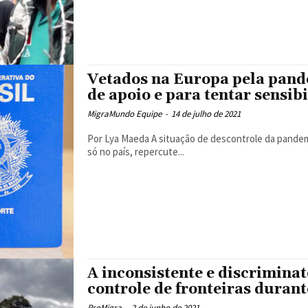
Vetados na Europa pela pand
de apoio e para tentar sensib
MigraMundo Equipe
-
14 de julho de 2021
Por Lya Maeda A situação de descontrole da pandemia de Covid-19 no Brasil, que já fez mais de 500 mil vítimas
só no país, repercute...
A inconsistente e discriminató
controle de fronteiras duran
ProMigra
-
2 de junho de 2021