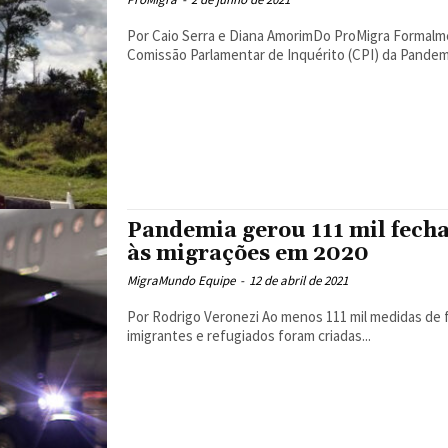
Por Caio Serra e Diana AmorimDo ProMigra Formalmente instalada no Senado Federal no final de abril, a
Comissão Parlamentar de Inquérito (CPI) da Pandemi
Pandemia gerou 111 mil fecha
às migrações em 2020
MigraMundo Equipe
-
12 de abril de 2021
Por Rodrigo Veronezi Ao menos 111 mil medidas de fechamento de fronteiras ou de restrições ao ir e vir de
imigrantes e refugiados foram criadas...