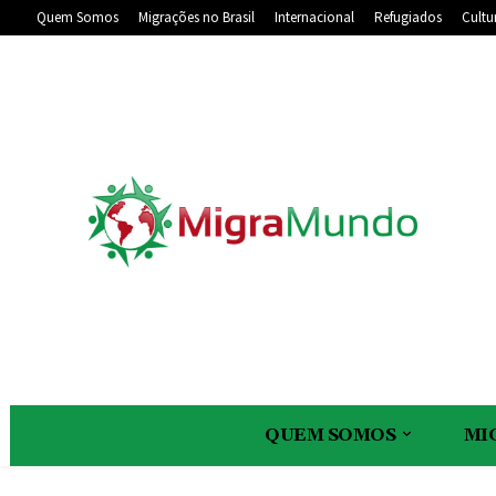
Quem Somos
Migrações no Brasil
Internacional
Refugiados
Cultu
QUEM SOMOS
MI