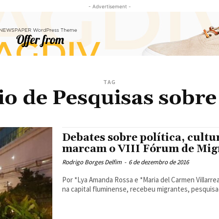
- Advertisement -
TAG
io de Pesquisas sobre
Debates sobre política, cultu
marcam o VIII Fórum de Migr
Rodrigo Borges Delfim
-
6 de dezembro de 2016
Por *Lya Amanda Rossa e *Maria del Carmen Villarreal Villamar A Universidade Federal do Rio d
na capital fluminense, recebeu migrantes, pesquisado