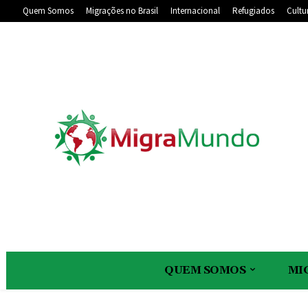
Quem Somos
Migrações no Brasil
Internacional
Refugiados
Cultu
QUEM SOMOS
MI