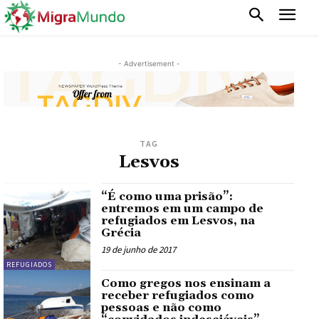
- Advertisement -
TAG
Lesvos
“É como uma prisão”:
entremos em um campo de
refugiados em Lesvos, na
Grécia
19 de junho de 2017
REFUGIADOS
Como gregos nos ensinam a
receber refugiados como
pessoas e não como