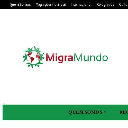
Quem Somos
Migrações no Brasil
Internacional
Refugiados
Cultu
QUEM SOMOS
MI