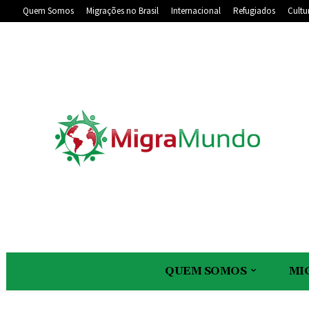
Quem Somos
Migrações no Brasil
Internacional
Refugiados
Cultu
QUEM SOMOS
MI