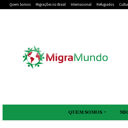
Quem Somos
Migrações no Brasil
Internacional
Refugiados
Cultu
QUEM SOMOS
MI