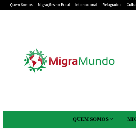
Quem Somos
Migrações no Brasil
Internacional
Refugiados
Cultu
QUEM SOMOS
MI