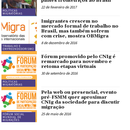
países fronteiriços ao Brasil
22 de fevereiro de 2017
POLÍTICAS
MIGRATÓRIAS
Imigrantes crescem no
mercado formal de trabalho no
Brasil, mas também sofrem
com crise, mostra OBMigra
8 de dezembro de 2016
TRABALHO E
EMPREENDEDORISMO
Fórum promovido pelo CNIg é
remarcado para novembro e
retoma etapas virtuais
30 de setembro de 2016
POLÍTICAS
MIGRATÓRIAS
Pela web ou presencial, evento
pré-FSMM quer aproximar
CNIg da sociedade para discutir
migração
25 de maio de 2016
FÓRUM SOCIAL
MUNDIAL DE
MIGRAÇÕES