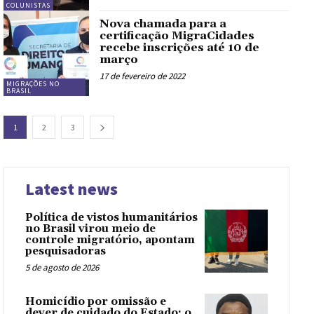
COLUNISTAS
Nova chamada para a
certificação MigraCidades
recebe inscrições até 10 de
março
17 de fevereiro de 2022
MIGRAÇÕES NO
BRASIL
1
2
3
Latest news
Política de vistos humanitários
no Brasil virou meio de
controle migratório, apontam
pesquisadoras
5 de agosto de 2026
Homicídio por omissão e
dever de cuidado do Estado: o