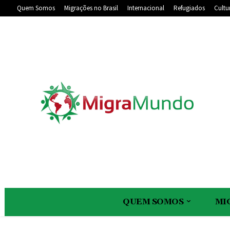
Quem Somos
Migrações no Brasil
Internacional
Refugiados
Cultu
QUEM SOMOS
MI