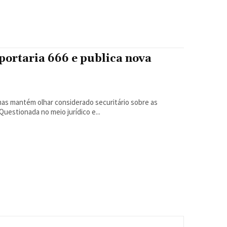
portaria 666 e publica nova
as mantém olhar considerado securitário sobre as
migrações Por Rodrigo Borges DelfimEm São Paulo Questionada no meio jurídico e...