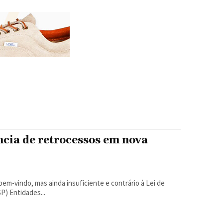
ia de retrocessos em nova
em-vindo, mas ainda insuficiente e contrário à Lei de
Migração Por Rodrigo Borges DelfimEm São Paulo (SP) Entidades...