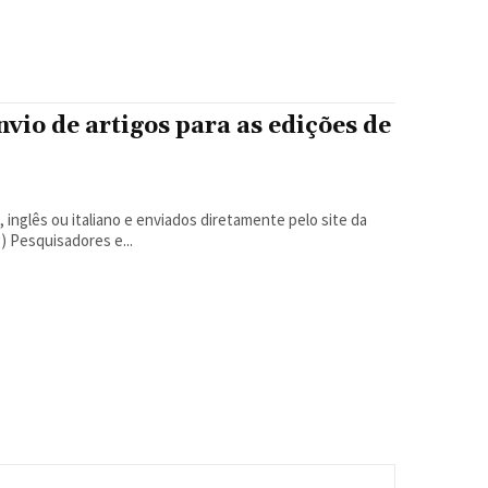
io de artigos para as edições de
inglês ou italiano e enviados diretamente pelo site da
revista Por Rodrigo Borges Delfim Em São Paulo (SP) Pesquisadores e...