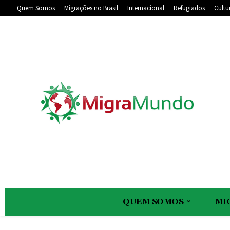
Quem Somos
Migrações no Brasil
Internacional
Refugiados
Cultu
QUEM SOMOS
MI