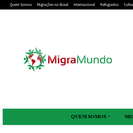
Quem Somos
Migrações no Brasil
Internacional
Refugiados
Cultu
QUEM SOMOS
MI