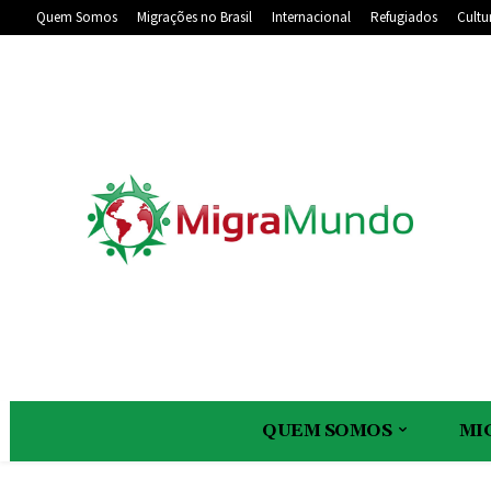
Quem Somos
Migrações no Brasil
Internacional
Refugiados
Cultu
QUEM SOMOS
MI