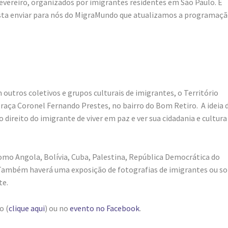
 fevereiro, organizados por imigrantes residentes em São Paulo. E
asta enviar para nós do MigraMundo que atualizamos a programaçã
utros coletivos e grupos culturais de imigrantes, o Território
 praça Coronel Fernando Prestes, no bairro do Bom Retiro. A ideia 
o direito do imigrante de viver em paz e ver sua cidadania e cultura
omo Angola, Bolívia, Cuba, Palestina, República Democrática do
 Também haverá uma exposição de fotografias de imigrantes ou s
te.
o (
clique aqui
) ou no
evento no Facebook
.