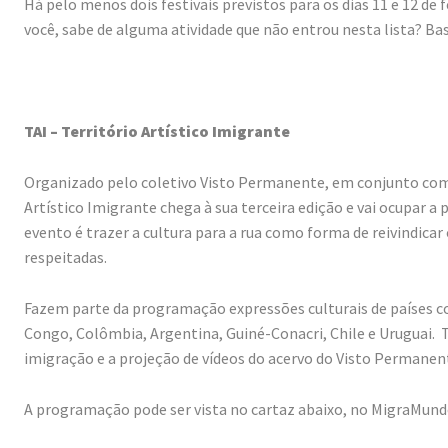
Há pelo menos dois festivais previstos para os dias 11 e 12 de
você, sabe de alguma atividade que não entrou nesta lista? B
TAI – Território Artístico Imigrante
Organizado pelo coletivo Visto Permanente, em conjunto com o
Artístico Imigrante chega à sua terceira edição e vai ocupar a
evento é trazer a cultura para a rua como forma de reivindicar 
respeitadas.
Fazem parte da programação expressões culturais de países c
Congo, Colômbia, Argentina, Guiné-Conacri, Chile e Uruguai.
imigração e a projeção de vídeos do acervo do Visto Permanen
A programação pode ser vista no cartaz abaixo, no MigraMund