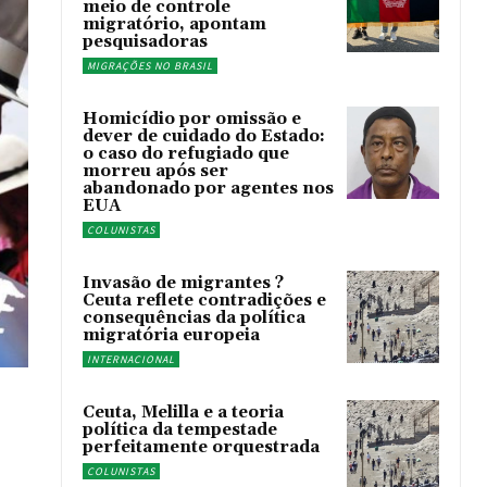
meio de controle
migratório, apontam
pesquisadoras
MIGRAÇÕES NO BRASIL
Homicídio por omissão e
dever de cuidado do Estado:
o caso do refugiado que
morreu após ser
abandonado por agentes nos
EUA
COLUNISTAS
Invasão de migrantes ?
Ceuta reflete contradições e
consequências da política
migratória europeia
INTERNACIONAL
Ceuta, Melilla e a teoria
política da tempestade
perfeitamente orquestrada
COLUNISTAS