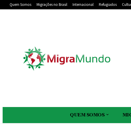
Quem Somos
Migrações no Brasil
Internacional
Refugiados
Cultu
QUEM SOMOS
MI