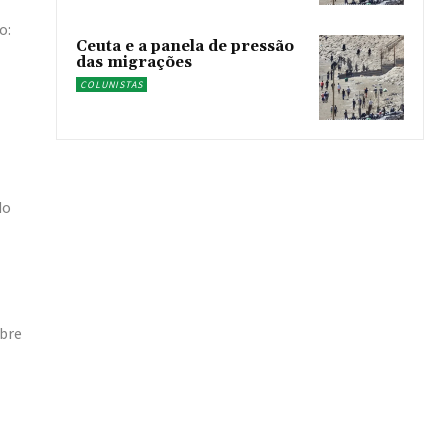
o:
Ceuta e a panela de pressão
das migrações
COLUNISTAS
do
obre