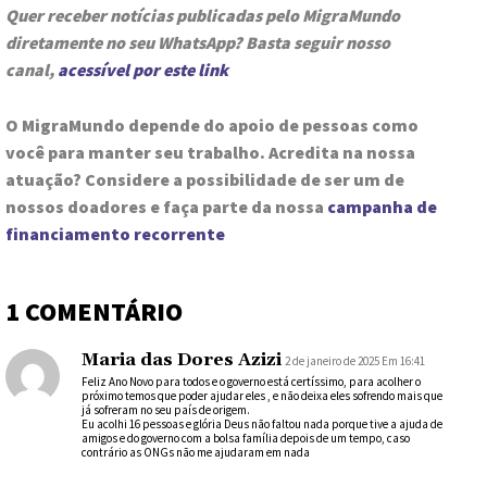
Quer receber notícias publicadas pelo MigraMundo
diretamente no seu WhatsApp? Basta seguir nosso
canal,
acessível por este link
O MigraMundo depende do apoio de pessoas como
você para manter seu trabalho. Acredita na nossa
atuação? Considere a possibilidade de ser um de
nossos doadores e faça parte da nossa
campanha de
financiamento recorrente
1 COMENTÁRIO
Maria das Dores Azizi
2 de janeiro de 2025 Em 16:41
Feliz Ano Novo para todos e o governo está certíssimo, para acolher o
próximo temos que poder ajudar eles , e não deixa eles sofrendo mais que
já sofreram no seu país de origem.
Eu acolhi 16 pessoas e glória Deus não faltou nada porque tive a ajuda de
amigos e do governo com a bolsa família depois de um tempo, caso
contrário as ONGs não me ajudaram em nada