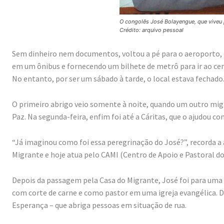
O congolês José Bolayengue, que viveu p
Crédito: arquivo pessoal
Sem dinheiro nem documentos, voltou a pé para o aeroporto,
em um ônibus e fornecendo um bilhete de metrô para ir ao cent
No entanto, por ser um sábado à tarde, o local estava fechado
O primeiro abrigo veio somente à noite, quando um outro migr
Paz. Na segunda-feira, enfim foi até a Cáritas, que o ajudou co
“Já imaginou como foi essa peregrinação do José?”, recorda a as
Migrante e hoje atua pelo CAMI (Centro de Apoio e Pastoral d
Depois da passagem pela Casa do Migrante, José foi para uma
com corte de carne e como pastor em uma igreja evangélica. D
Esperança – que abriga pessoas em situação de rua.