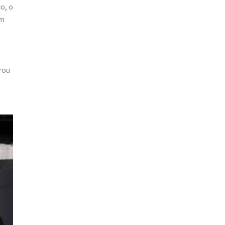
o, o
om
rou