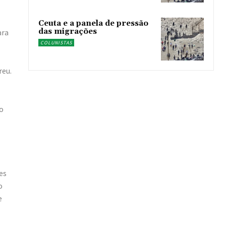
Ceuta e a panela de pressão
das migrações
ara
COLUNISTAS
reu.
o
es
o
e