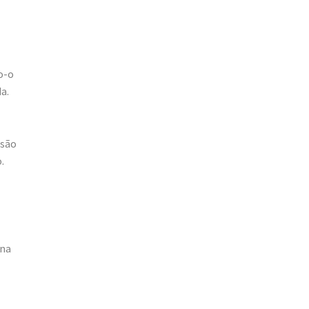
o-o
a.
ssão
.
ina