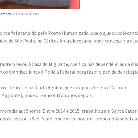
or cinco anos no Brasil.
 onde foi atendido pelo Posto Humanizado, que o ajudou colocand
ro de São Paulo, na Cáritas Arquidiocesana, onde conseguiria ajud
.
ante o levou à Casa do Migrante, que fica nas dependências da Mi
m os trâmites junto à Polícia Federal para fazer o pedido de refúgio
sistente social Carla Aguilar, que na época dirigia a Casa do
o Migrante), onde o reencontrou anos depois.
 moradia autônoma. Entre 2014 e 2015, trabalhou em Santa Catar
epois, voltou a São Paulo, onde viveu por um tempo no Arsenal da