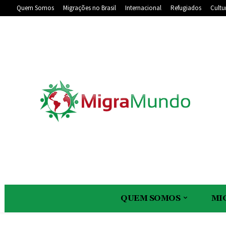
Quem Somos
Migrações no Brasil
Internacional
Refugiados
Cultu
QUEM SOMOS
MI