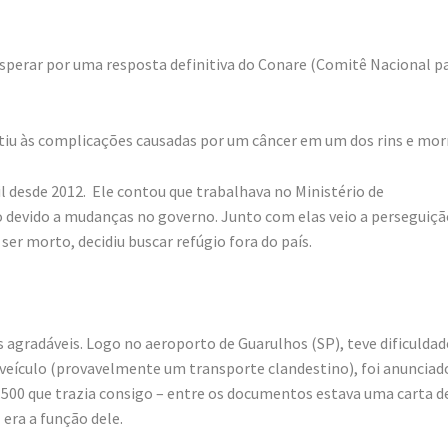
sperar por uma resposta definitiva do Conare (Comitê Nacional p
stiu às complicações causadas por um câncer em um dos rins e mor
l desde 2012. Ele contou que trabalhava no Ministério de
o devido a mudanças no governo. Junto com elas veio a perseguiçã
 ser morto, decidiu buscar refúgio fora do país.
s agradáveis. Logo no aeroporto de Guarulhos (SP), teve dificuldad
o veículo (provavelmente um transporte clandestino), foi anunciad
.500 que trazia consigo – entre os documentos estava uma carta d
 era a função dele.