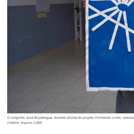
O congolês José Boyalengue, durante oficina do projeto Fronteiras Livres, realiz
Crédito: Arquivo CAMI