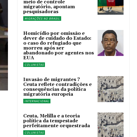
meio de controle
migratório, apontam
pesquisadoras
MIGRAÇÕES NO BRASIL
Homicídio por omissão e
dever de cuidado do Estado:
o caso do refugiado que
morreu após ser
abandonado por agentes nos
EUA
COLUNISTAS
Invasão de migrantes ?
Ceuta reflete contradições e
consequências da política
migratória europeia
INTERNACIONAL
Ceuta, Melilla e a teoria
política da tempestade
perfeitamente orquestrada
COLUNISTAS