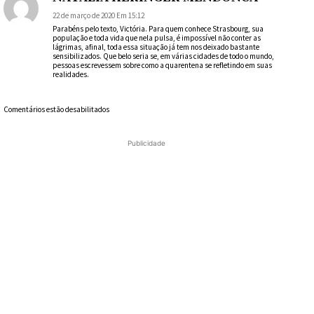
22 de março de 2020 Em 15:12
Parabéns pelo texto, Victória. Para quem conhece Strasbourg, sua
população e toda vida que nela pulsa, é impossível não conter as
lágrimas, afinal, toda essa situação já tem nos deixado bastante
sensibilizados. Que belo seria se, em várias cidades de todo o mundo,
pessoas escrevessem sobre como a quarentena se refletindo em suas
realidades.
Comentários estão desabilitados
Publicidade