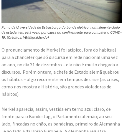
Ponto da Universidade de Estrasburgo do bonde elétrico, normalmente cheio
de estudantes, está vazio por causa do confinamento para combater o COVID-
19. (Créditos: VB/MigraMundo)
O pronunciamento de Merkel foi atípico, fora do habitual
para a chanceler que só discursa em rede nacional uma vez
ao ano, no dia 31 de dezembro – ela não é muito chegada a
discursos. Porém ontem, a chefe de Estado alemã quebrou
os hábitos – algo recorrente em tempos de crise (as crises,
como nos mostra a História, são grandes violadoras de
hábitos).
Merkel aparecia, assim, vestida em terno azul claro, de
frente para o Bundestag, o Parlamento alemão; ao seu
lado, fincadas no chão, as bandeiras, primeiro da Alemanha
, e ao lado a da União Europeia. A Alemanha registra