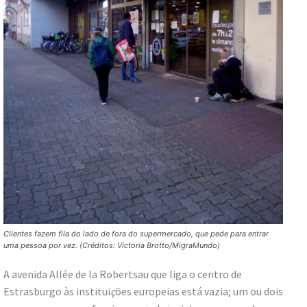
Clientes fazem fila do lado de fora do supermercado, que pede para entrar
uma pessoa por vez. (Créditos: Victoria Brotto/MigraMundo)
A avenida Allée de la Robertsau que liga o centro de
Estrasburgo às institui
ç
ões europeias está vazia; um ou dois