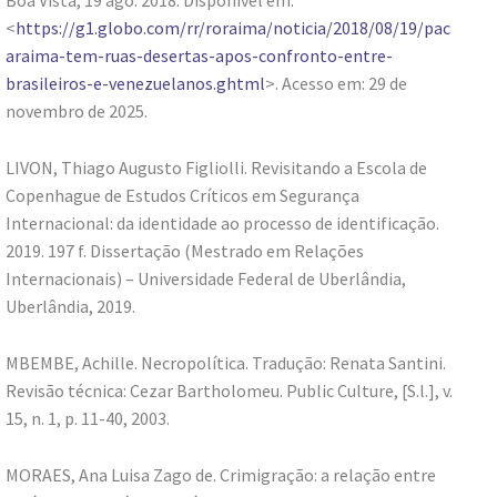
Boa Vista, 19 ago. 2018. Disponível em:
<
https://g1.globo.com/rr/roraima/noticia/2018/08/19/pac
araima-tem-ruas-desertas-apos-confronto-entre-
brasileiros-e-venezuelanos.ghtml
>. Acesso em: 29 de
novembro de 2025.
LIVON, Thiago Augusto Figliolli. Revisitando a Escola de
Copenhague de Estudos Críticos em Segurança
Internacional: da identidade ao processo de identificação.
2019. 197 f. Dissertação (Mestrado em Relações
Internacionais) – Universidade Federal de Uberlândia,
Uberlândia, 2019.
MBEMBE, Achille. Necropolítica. Tradução: Renata Santini.
Revisão técnica: Cezar Bartholomeu. Public Culture, [S.l.], v.
15, n. 1, p. 11-40, 2003.
MORAES, Ana Luisa Zago de. Crimigração: a relação entre