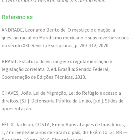
na Procuradoria-Geral do Município de São Paulo
Referências
ANDRADE, Leonardo Bento de. O mestiço e a nação: a
questão racial no Muralismo mexicano e suas reverberações
no século XXI. Revista Escripturas, p. 289-312, 2020.
BRASIL. Estatuto do estrangeiro: regulamentação e
legislação correlata. 2. ed. Brasília: Senado Federal,
Coordenação de Edições Técnicas, 2013.
CHAVES, João. Lei de Migração, Lei do Refúgio e acesso a
direitos. [S.l.]: Defensoria Pública da União, [s.d.]. Slides de
apresentação.
FÉLIX, Jackson; COSTA, Emily. Após ataques de brasileiros,
1,2 mil venezuelanos deixaram o país, diz Exército. G1 RR —