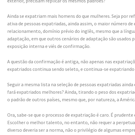
exterior, precisam replicar os mesmos padrões?
Ainda se expatriam mais homens do que mulheres. Seja por ref
ativa de pessoas expatriadas, ainda assim, o maior número de
relacionamento, domínio prévio do inglês, mesmo que a língua 
adaptação, em que outros cenários de adaptação são usados p
exposição interna e viés de confirmação.
A questão da confirmação é antiga, não apenas nas expatriaçõ
expatriados continua sendo seleto, e continua-se expatriando
Seguir a mesma lista na seleção de pessoas expatriadas ainda
fará expatriados melhores? Ainda, tirando o peso dos expatria
o padrão de outros países, mesmo que, por natureza, a América
Ora, sabe-se que o processo de expatriação é caro. É prudente
Escolher o melhor talento, no entanto, não requer a perpetuaçã
diverso deveria ser a norma, não o privilégio de algumas empr