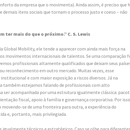
conforto da empresa que o movimenta). Ainda assim, é preciso que 
 demais itens sociais que tornam o processo justo e coeso – não
 ter mais do que o próximo.” C. S. Lewis
o da Global Mobility, ele tende a aparecer com ainda mais força na
ros movimentos internacionais de talentos. Se uma comparação f
 vemos profissionais altamente qualificados que deixam seus paíse
 ou reconhecimento em outro mercado. Muitas vezes, esse
stitucional e com maior exposição a riscos diversos. Já na
ora também estejamos falando de profissionais com alto
 ser acompanhada por uma estrutura igualmente clássica: pacot
rientação fiscal, apoio à família e governança corporativa. Por isso
movendo-se de uma fronteira para outra, a experiência do
ida e, portanto, mais privilegiada.
igualmente técnicos e estratégicos. Caso se olhe para diferente