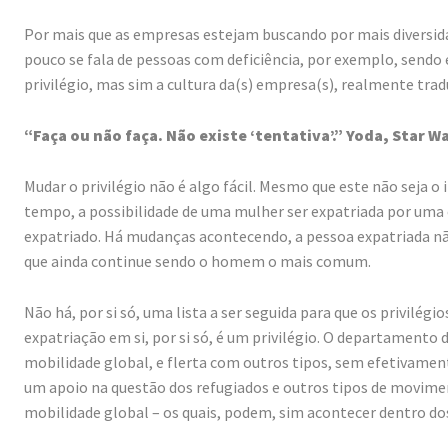
Por mais que as empresas estejam buscando por mais diversida
pouco se fala de pessoas com deficiência, por exemplo, sendo ex
privilégio, mas sim a cultura da(s) empresa(s), realmente tradu
“Faça ou não faça. Não existe ‘tentativa’.” Yoda, Star W
Mudar o privilégio não é algo fácil. Mesmo que este não seja o
tempo, a possibilidade de uma mulher ser expatriada por um
expatriado. Há mudanças acontecendo, a pessoa expatriada
que ainda continue sendo o homem o mais comum.
Não há, por si só, uma lista a ser seguida para que os privilég
expatriação em si, por si só, é um privilégio. O departamento
mobilidade global, e flerta com outros tipos, sem efetivamen
um apoio na questão dos refugiados e outros tipos de movime
mobilidade global – os quais, podem, sim acontecer dentro dos