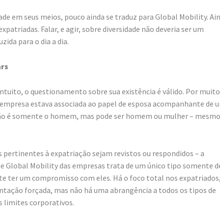
de em seus meios, pouco ainda se traduz para Global Mobility. Ai
patriadas. Falar, e agir, sobre diversidade não deveria ser um
zida para o dia a dia.
ars
 intuito, o questionamento sobre sua existência é válido. Por muito
a empresa estava associada ao papel de esposa acompanhante de 
 não é somente o homem, mas pode ser homem ou mulher – mesm
ios pertinentes à expatriação sejam revistos ou respondidos – a
 de Global Mobility das empresas trata de um único tipo somente d
te ter um compromisso com eles. Há o foco total nos expatriados
ntação forçada, mas não há uma abrangência a todos os tipos de
 limites corporativos.