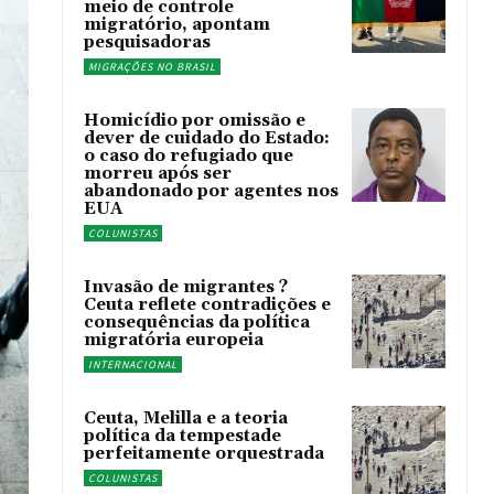
meio de controle
migratório, apontam
pesquisadoras
MIGRAÇÕES NO BRASIL
Homicídio por omissão e
dever de cuidado do Estado:
o caso do refugiado que
morreu após ser
abandonado por agentes nos
EUA
COLUNISTAS
Invasão de migrantes ?
Ceuta reflete contradições e
consequências da política
migratória europeia
INTERNACIONAL
Ceuta, Melilla e a teoria
política da tempestade
perfeitamente orquestrada
COLUNISTAS