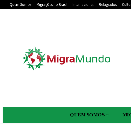
Quem Somos
Migrações no Brasil
Internacional
Refugiados
Cultu
QUEM SOMOS
MI