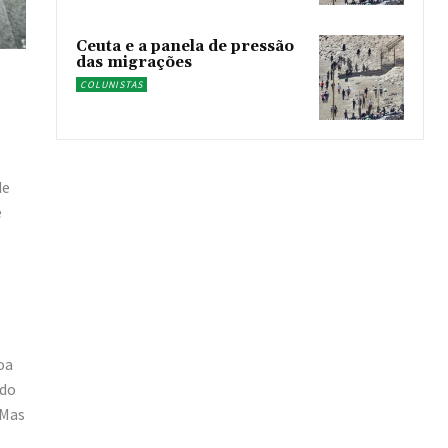
Ceuta e a panela de pressão
das migrações
COLUNISTAS
de
e
oa
ndo
 Mas