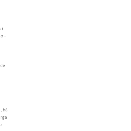
o)
ão –
 de
9
, há
arga
o