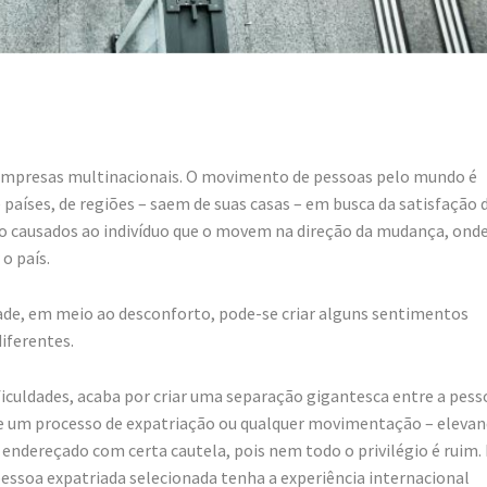
 empresas multinacionais. O movimento de pessoas pelo mundo é
países, de regiões – saem de suas casas – em busca da satisfação 
rto causados ao indivíduo que o movem na direção da mudança, ond
o país.
ade, em meio ao desconforto, pode-se criar alguns sentimentos
diferentes.
ficuldades, acaba por criar uma separação gigantesca entre a pess
a de um processo de expatriação ou qualquer movimentação – eleva
r endereçado com certa cautela, pois nem todo o privilégio é ruim.
 pessoa expatriada selecionada tenha a experiência internacional