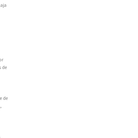
haja
or
s de
e de
,
s