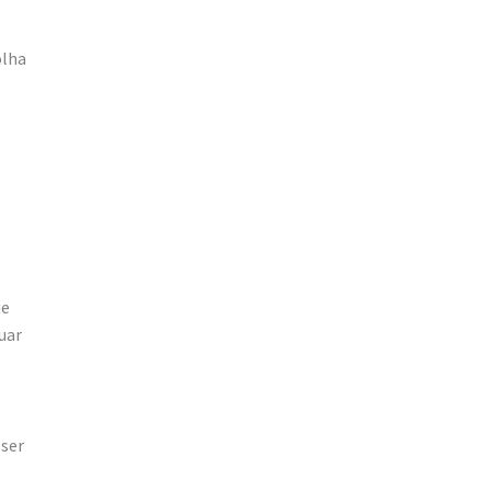
olha
ue
uar
 ser