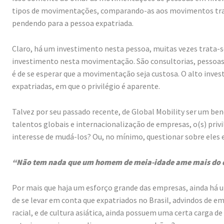
tipos de movimentações, comparando-as aos movimentos trabal
pendendo para a pessoa expatriada.
Claro, há um investimento nesta pessoa, muitas vezes trata-s
investimento nesta movimentação. São consultorias, pessoas, 
é de se esperar que a movimentação seja custosa. O alto inv
expatriadas, em que o privilégio é aparente.
Talvez por seu passado recente, de Global Mobility ser um be
talentos globais e internacionalização de empresas, o(s) privi
interesse de mudá-los? Ou, no mínimo, questionar sobre eles 
“Não tem nada que um homem de meia-idade ame mais do qu
Por mais que haja um esforço grande das empresas, ainda há um
de se levar em conta que expatriados no Brasil, advindos de 
racial, e de cultura asiática, ainda possuem uma certa carga d