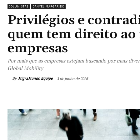
COLUNISTAS
DANYEL MARGARIDO
Privilégios e contra
quem tem direito ao
empresas
Por mais que as empresas estejam buscando por mais divers
Global Mobility
By
MigraMundo Equipe
3 de junho de 2026