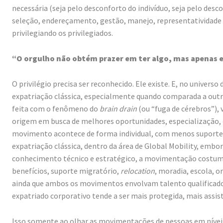
necessária (seja pelo desconforto do indivíduo, seja pelo des
seleção, endereçamento, gestão, manejo, representatividade e
privilegiando os privilegiados.
“O orgulho não obtém prazer em ter algo, mas apenas em
O privilégio precisa ser reconhecido. Ele existe. E, no univers
expatriação clássica, especialmente quando comparada a out
feita com o fenômeno do
brain drain
(ou “fuga de cérebros”),
origem em busca de melhores oportunidades, especialização,
movimento acontece de forma individual, com menos suporte in
expatriação clássica, dentro da área de Global Mobility, emb
conhecimento técnico e estratégico, a movimentação costuma
benefícios, suporte migratório,
relocation
, moradia, escola, o
ainda que ambos os movimentos envolvam talento qualificado 
expatriado corporativo tende a ser mais protegida, mais assist
Isso somente ao olhar as movimentações de pessoas em níveis 