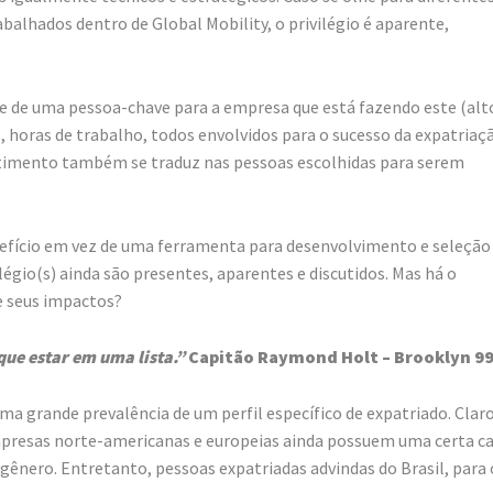
hados dentro de Global Mobility, o privilégio é aparente,
e de uma pessoa-chave para a empresa que está fazendo este (alt
horas de trabalho, todos envolvidos para o sucesso da expatriaç
estimento também se traduz nas pessoas escolhidas para serem
nefício em vez de uma ferramenta para desenvolvimento e seleção
légio(s) ainda são presentes, aparentes e discutidos. Mas há o
e seus impactos?
e estar em uma lista.”
Capitão Raymond Holt – Brooklyn 9
a grande prevalência de um perfil específico de expatriado. Claro
empresas norte-americanas e europeias ainda possuem uma certa c
e gênero. Entretanto, pessoas expatriadas advindas do Brasil, para 