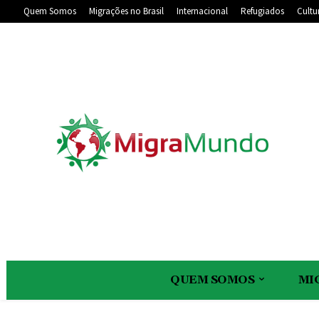
Quem Somos
Migrações no Brasil
Internacional
Refugiados
Cultu
QUEM SOMOS
MI