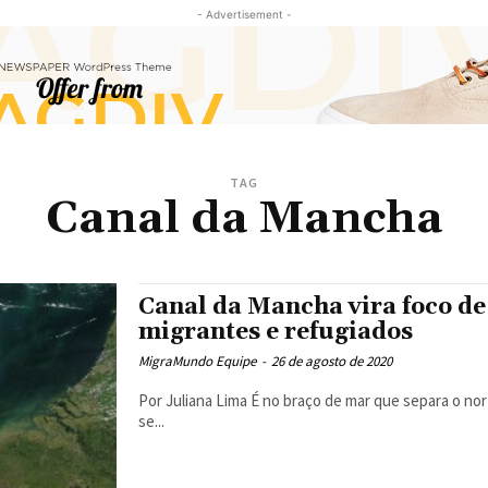
- Advertisement -
TAG
Canal da Mancha
Canal da Mancha vira foco de
migrantes e refugiados
MigraMundo Equipe
-
26 de agosto de 2020
Por Juliana Lima É no braço de mar que separa o norte da França e o Reino Unido, o Canal da Mancha, que tem
se...