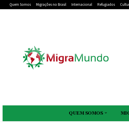
Quem Somos
Migrações no Brasil
Internacional
Refugiados
Cultu
QUEM SOMOS
MI