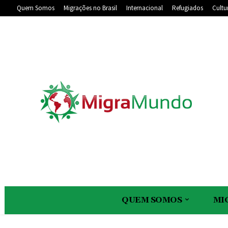
Quem Somos
Migrações no Brasil
Internacional
Refugiados
Cultu
QUEM SOMOS
MI