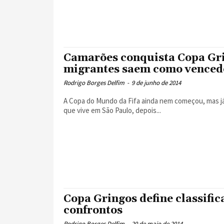
Camarões conquista Copa Grin
migrantes saem como venced
Rodrigo Borges Delfim
-
9 de junho de 2014
A Copa do Mundo da Fifa ainda nem começou, mas 
que vive em São Paulo, depois...
Copa Gringos define classifica
confrontos
Rodrigo Borges Delfim
-
20 de maio de 2014